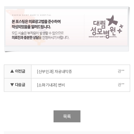
▲ 이전글
관**
[산부인과] 자궁내막증
▼ 다음글
관**
[소화기내과] 변비
목록