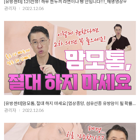
[유방센터] 125만뷰! 하루 한두끼 라면이나 빵 안됩니다!!!_해명영상ㅠ
관리자
2022.12.06
[유방센터]맘모톰, 절대 하지 마세요 [엽상종양, 섬유선종 유방암이 될 확률…
관리자
2022.12.06