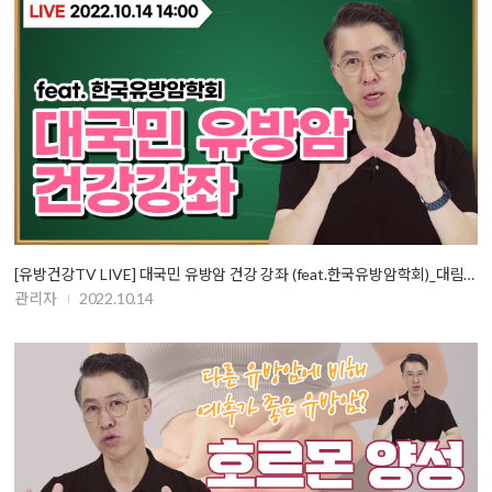
[유방건강TV LIVE] 대국민 유방암 건강 강좌 (feat.한국유방암학회)_대림성모…
관리자
2022.10.14