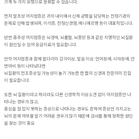
크게 두 가지 유형으로 분류할 수 있습니다.
먼저
말초성 어지럼증은 귀의 내이에서 신체 균형을 담당하는 전정기관의
문제로 인해 발생되며, 이석증, 전정신경염, 메니에르병
등이 대표적입니다.
반면
중추성 어지럼증은 뇌경색, 뇌출혈, 뇌종양 등과 같은 치명적인 뇌질환
이 원인일 수 있어 응급치료가 필요
합니다.
만약 어지럼증과 함께 팔다리의 감각이상, 발음 이상, 언어장애, 시야장애, 안
면마비 등이 나타났다면
뇌질환의 전조증상일 가능성이 높기 가능한 한 빨리 신경과 전문의의 진찰
이 필요합니다.
또한
뇌 질환이라고 하더라도 다른 신경학적 이상소견 없이 어지럼증만 나
타나는 경우가 많고,
중심을 잘 잡지 못하는 증상으로 나타나는 경우도 흔하여 증상만 가지고는
뇌의 문제 여부를 알기 어려
운 경우가 많기 때문에 검사를 통해 정확한 원인
을 찾는 것이 중요