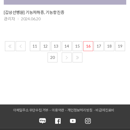
[갑상선병원] 기능저하증, 기능항진증
관리자
2024.06.20
11
12
13
14
15
16
17
18
19
20
이메일주소 무단수집 거부
이용약관
개인정보처리방침
비급여진료비