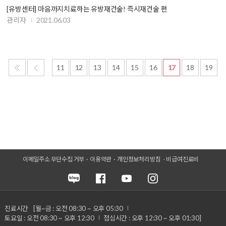
[유방센터] 마음까지치료하는 유방재건술! 즉시재건술 편
관리자
2021.06.03
11
12
13
14
15
16
17
18
19
이메일주소 무단수집 거부
이용약관
개인정보처리방침
비급여진료비
진료시간
[월~금 : 오전 08:30 ~ 오후 05:30
토요일 : 오전 08:30 ~ 오후 12:30
점심시간 : 오후 12:30 ~ 오후 01:30]