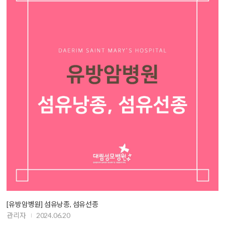
[유방암병원] 섬유낭종, 섬유선종
관리자
2024.06.20