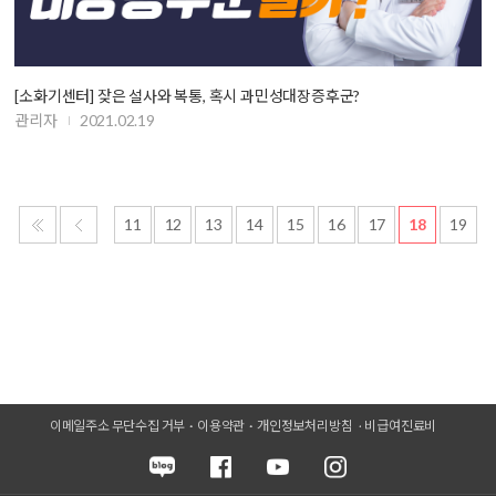
[소화기센터] 잦은 설사와 복통, 혹시 과민성대장증후군?
관리자
2021.02.19
11
12
13
14
15
16
17
18
19
이메일주소 무단수집 거부
이용약관
개인정보처리방침
비급여진료비