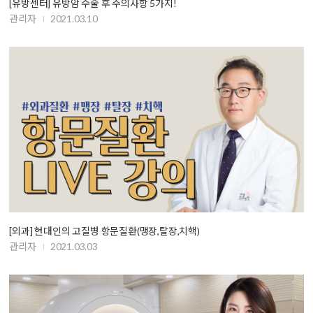
[유방센터] 유방암 수술 후 주의사항 5가지!
관리자
2021.03.10
[외과] 현대인의 고질병 항문질환(맹장,탈장,치핵)
관리자
2021.03.03