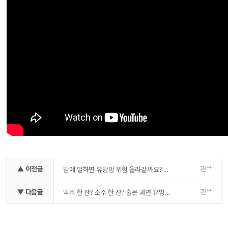
▲ 이전글
관**
밤에 일하면 유방암 위험 올라갈까요? _ 야간 근무하시는 간호사, 승무원 분들 집중!
▼ 다음글
관**
맥주 한 잔? 소주 한 잔? 술은 과연 유방암에 어떤 영향을 미칠까 _ 과도한 음주의 기준