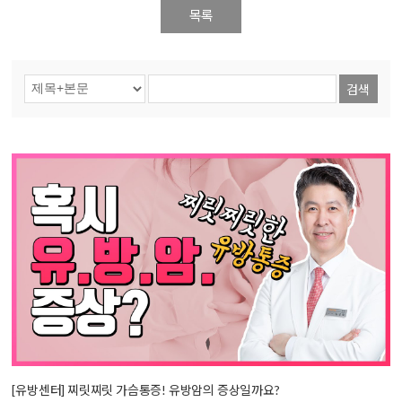
목록
검색
[유방센터] 찌릿찌릿 가슴통증! 유방암의 증상일까요?