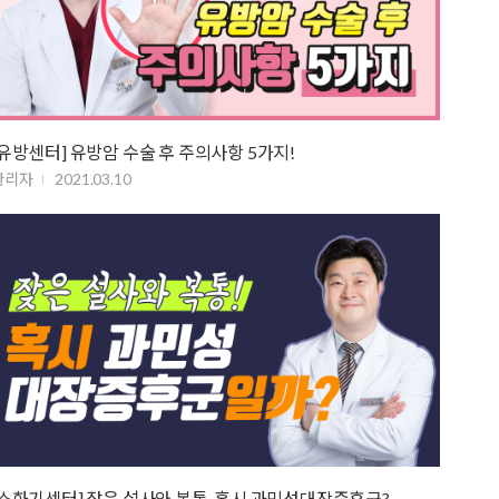
[유방센터] 유방암 수술 후 주의사항 5가지!
관리자
2021.03.10
[소화기센터] 잦은 설사와 복통, 혹시 과민성대장증후군?