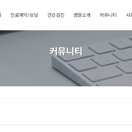
목
진료예약/상담
건강검진
병원소개
커뮤니티
사
커뮤니티