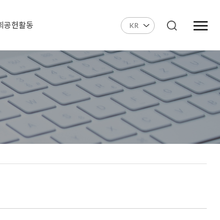
회공헌활동
KR