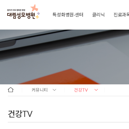
특성화병원·센터
클리닉
진료과
커뮤니티
건강TV
건강TV