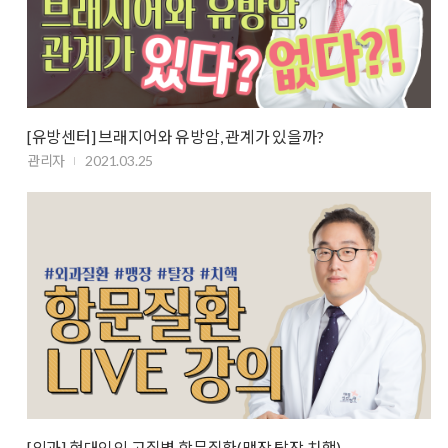
[유방센터] 브래지어와 유방암, 관계가 있을까?
관리자
2021.03.25
[외과] 현대인의 고질병 항문질환(맹장,탈장,치핵)