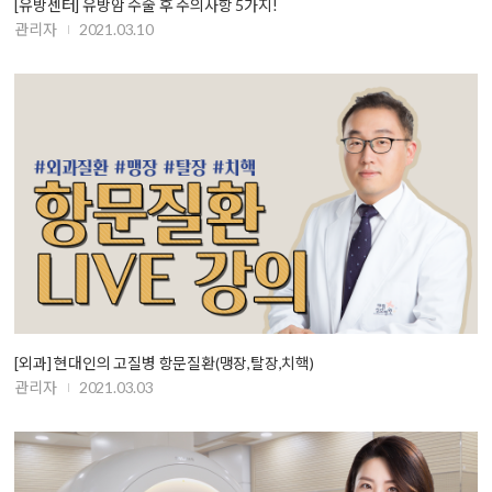
[유방센터] 유방암 수술 후 주의사항 5가지!
관리자
2021.03.10
[외과] 현대인의 고질병 항문질환(맹장,탈장,치핵)
관리자
2021.03.03