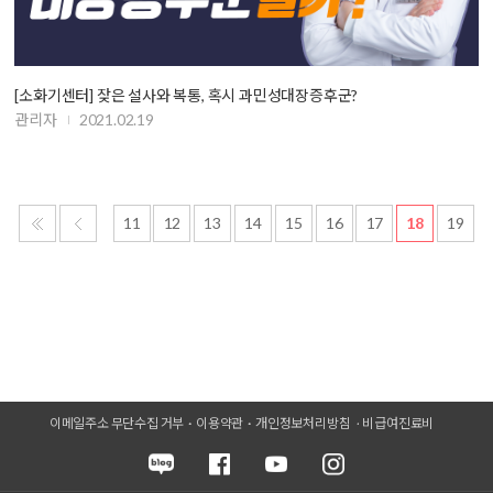
[소화기센터] 잦은 설사와 복통, 혹시 과민성대장증후군?
관리자
2021.02.19
11
12
13
14
15
16
17
18
19
이메일주소 무단수집 거부
이용약관
개인정보처리방침
비급여진료비