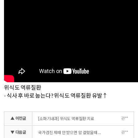
위식도 역류질환
- 식사 후 바로 눕는다? 위식도 역류질환 유발↑
▲ 이전글
관**
[소화기내과] 위식도 역류질환 치료
▼ 다음글
관**
국가검진 제때 안 받으면 암 걸렸을때 커버 안된다?!