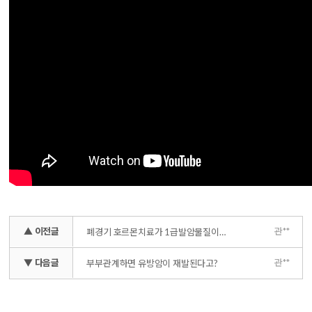
▲ 이전글
관**
폐경기 호르몬치료가 1급발암물질이라고 유방암 환자와 폐경
▼ 다음글
관**
부부관계하면 유방암이 재발된다고?