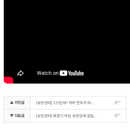
▲ 이전글
관**
[유방센터] 125만뷰! 하루 한두끼 라면이나 빵 안됩니다!!!_해명영상ㅠ
▼ 다음글
관**
[유방센터] 폐경기 여성, 유방암에 걸릴 확률이 높다?! (갱년기 증상 호르몬 치료)