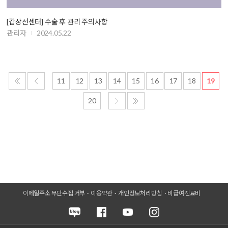
[갑상선센터] 수술 후 관리 주의사항
관리자
2024.05.22
11
12
13
14
15
16
17
18
19
20
이메일주소 무단수집 거부
이용약관
개인정보처리방침
비급여진료비