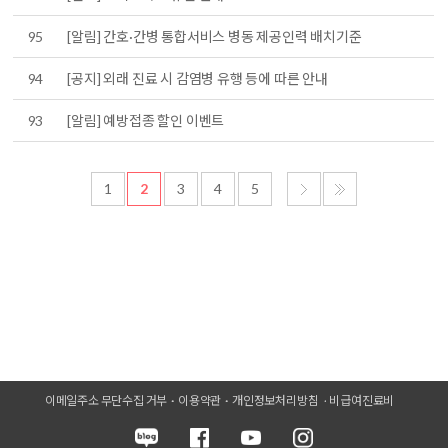
95
[알림] 간호·간병 통합서비스 병동 제공인력 배치기준
94
[공지] 외래 진료 시 감염병 유행 등에 따른 안내
93
[알림] 예방접종 할인 이벤트
1
2
3
4
5
이메일주소 무단수집 거부
이용약관
개인정보처리방침
비급여진료비