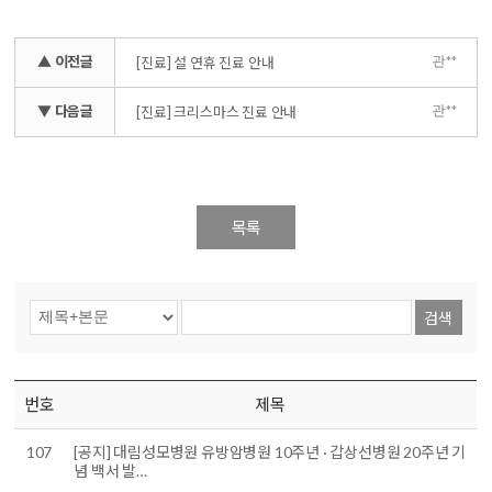
▲ 이전글
관**
[진료] 설 연휴 진료 안내
▼ 다음글
관**
[진료] 크리스마스 진료 안내
목록
검색
번호
제목
107
[공지] 대림성모병원 유방암병원 10주년 · 갑상선병원 20주년 기
념 백서 발…