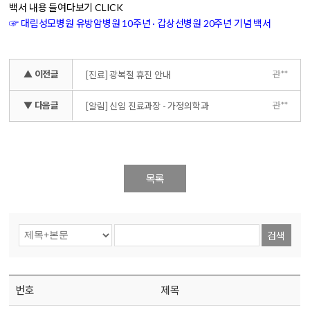
백서 내용 들여다보기 CLICK
☞
대림성모병원 유방암병원 10주년 · 갑상선병원 20주년 기념 백서
▲ 이전글
관**
[진료] 광복절 휴진 안내
▼ 다음글
관**
[알림] 신임 진료과장 - 가정의학과
목록
검색
번호
제목