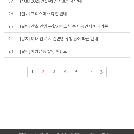
97
[진료] 2025년 1월1일 진료일정 안내
96
[진료] 크리스마스 휴진 안내
95
[알림] 간호·간병 통합서비스 병동 제공인력 배치기준
94
[공지] 외래 진료 시 감염병 유행 등에 따른 안내
93
[알림] 예방접종 할인 이벤트
1
2
3
4
5