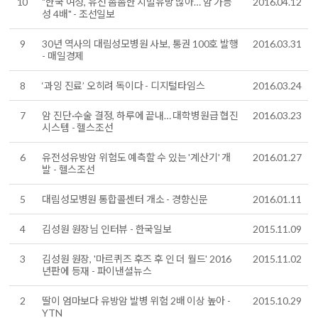
10
"한국 여성, 유선 촘촘한 치밀유방 많아… 암 가능
2016.04.12
성 4배" - 조선일보
9
30년 역사의 대림성모병원 사보, 통권 100호 발행
2016.03.31
- 매일경제
8
‘과잉 진료’ 오히려 독이다 - 디지털타임스
2016.03.24
7
암 진단·수술 결정, 하루에 끝내… 대학병원급 협진
2016.03.23
시스템 - 헬스조선
6
유전성유방암 위험도 예측할 수 있는 '계산기' 개
2016.01.27
발 - 헬스조선
5
대림성모병원 통합콜센터 개소 - 경향신문
2016.01.11
4
김성원 원장님 인터뷰 - 한국일보
2015.11.09
3
김성원 원장, '마르퀴즈 후즈 후 인 더 월드' 2016
2015.11.02
년판에 등재 - 파이낸셜뉴스
2
딸이 엄마보다 유방암 발병 위험 2배 이상 높아 -
2015.10.29
YTN