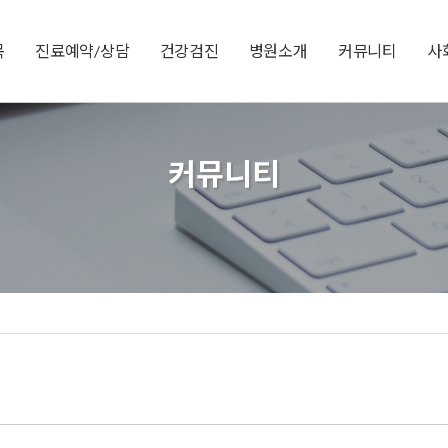
목
진료예약/상담
건강검진
병원소개
커뮤니티
사
커뮤니티