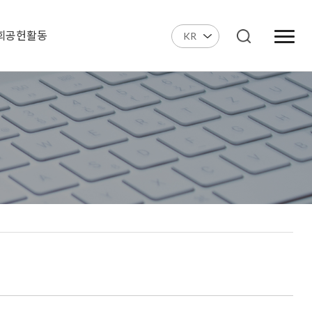
회공헌활동
KR