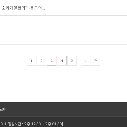
외과∙소화기혈관외과∙응급의…
1
2
3
4
5
료비
30
점심시간 : 오후 12:30 ~ 오후 01:30]