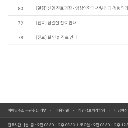
[알림] 신임 진료과장 - 영상의학과∙산부인과∙정형
80
[진료] 삼일절 진료 안내
79
[진료] 설 연휴 진료 안내
78
이메일주소 무단수집 거부
이용약관
개인정보처리방침
비급여진
진료시간
[월~금 : 오전 08:30 ~ 오후 05:30
토요일 : 오전 08:30 ~ 오후 12: