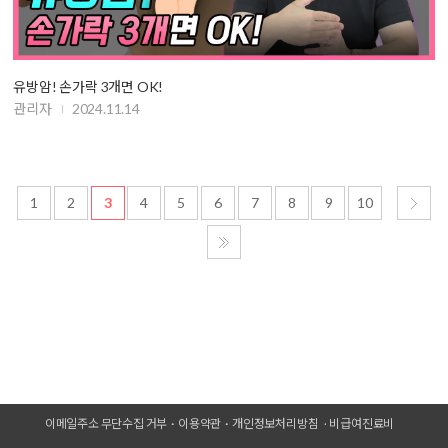
유방암! 손가락 3개면 OK!
관리자
2024.11.14
1
2
3
4
5
6
7
8
9
10
이메일주소 무단수집 거부
이용약관
개인정보처리방침
비급여진료비