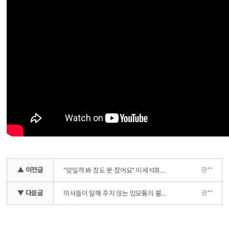
▲ 이전글
관**
"암일까 봐 잠도 못 잤어요" 미세석회화 결과 보고 놀란 분들 꼭 보세요
▼ 다음글
관**
의사들이 말해 주지 않는 맘모톰의 불편한 진실!