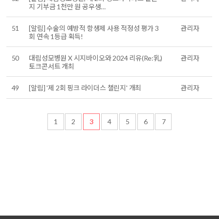
지 기부금 1천만 원 공우생…
51
[알림] 수술의 예방적 항생제 사용 적정성 평가 3
관리자
회 연속 1등급 획득!
50
대림성모병원 X 시지바이오와 2024 리유(Re:乳)
관리자
토크콘서트 개최
49
[알림] '제 2회 핑크 라이더스 챌린지' 개최
관리자
1
2
3
4
5
6
7