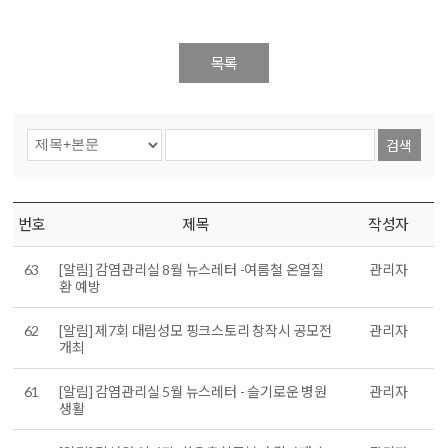
목록
검색
번호
제목
작성자
63
[알림] 감염관리실 8월 뉴스레터 -여름철 온열질
관리자
환 예방
62
[알림] 제7회 대림성모 핑크스토리 창작시 공모전
관리자
개최
61
[알림] 감염관리실 5월 뉴스레터 - 슬기로운 병원
관리자
생활