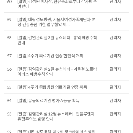
60
[알림] 김성원 이사장, 한유총회로부터 감사패 수
관리자
여받아
59
[알림] 대림성모병원, 서울시여성가족재단과 여
관리자
성 건강증진 위한 업무협약 체…
58
[알림] 감염관리실 3월 뉴스레터 - 홍역 예방수칙
관리자
안내
57
[알림] 4주기 의료기관 인증 현판식 개최
관리자
56
[알림] 감염관리실 2월 뉴스레터 - 겨울철 노로바
관리자
이러스 예방수칙 안내
55
[알림] 4주기 종합병원 의료기관 인증 획득
관리자
54
[알림] 응급의료기관 평가 A등급 획득
관리자
53
[알림] 감염관리실 12월 뉴스레터 - 인플루엔자
관리자
유행주의보 발령 안내
52
[알림] 대림성모병원, 제 2회 핑크라이더스 챌린
관리자