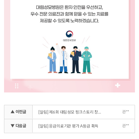
▲ 이전글
관**
[알림] 제6회 대림성모 핑크스토리 창작시 공모전 개최
▼ 다음글
관**
[알림] 응급의료기관 평가 A등급 획득