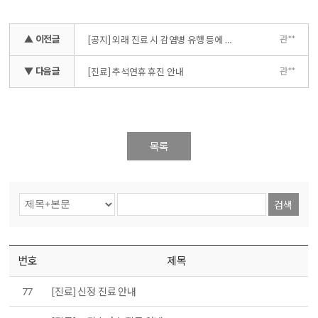
▲ 이전글
관**
[공지] 외래 진료 시 감염병 유행 등에 따른 안내
▼ 다음글
관**
[진료] 추석연휴 휴진 안내
목록
검색
번호
제목
77
[진료] 신정 진료 안내