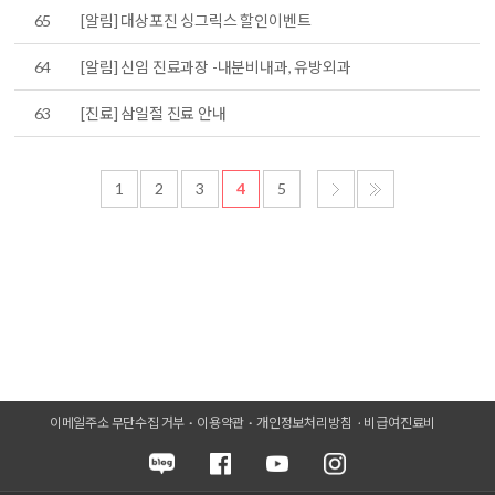
65
[알림] 대상포진 싱그릭스 할인이벤트
64
[알림] 신임 진료과장 -내분비내과, 유방외과
63
[진료] 삼일절 진료 안내
1
2
3
4
5
이메일주소 무단수집 거부
이용약관
개인정보처리방침
비급여진료비