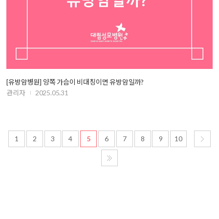
[유방암병원] 양쪽 가슴이 비대칭이면 유방암일까?
관리자
2025.05.31
1
2
3
4
5
6
7
8
9
10