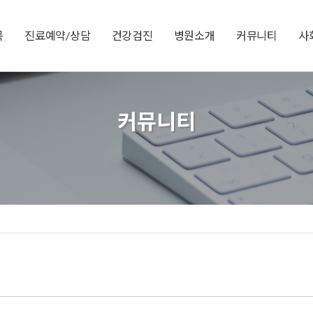
목
진료예약/상담
건강검진
병원소개
커뮤니티
사
커뮤니티