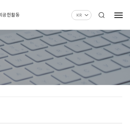
회공헌활동
KR