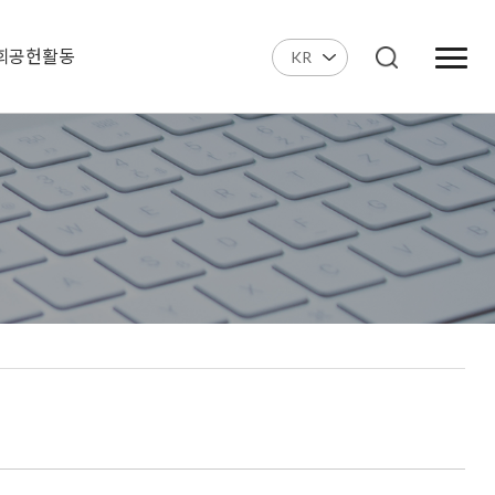
회공헌활동
KR