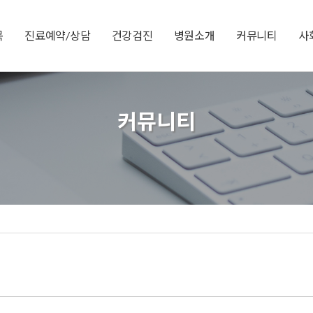
목
진료예약/상담
건강검진
병원소개
커뮤니티
사
커뮤니티