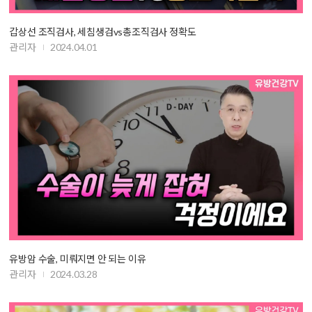
갑상선 조직검사, 세침생검vs총조직검사 정확도
관리자
2024.04.01
유방암 수술, 미뤄지면 안 되는 이유
관리자
2024.03.28