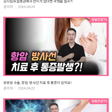
감시림프절생검에서 전이가 있다면 곽청술 필수?!
관리자
2024.04.24
유방암 수술, 항암, 방사선 치료 후 통증이 있어요!
관리자
2024.04.22