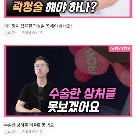
겨드랑이 림프절 곽청술 꼭 해야 하나요?
관리자
2024.04.15
수술한 상처를 거울로 못 봐요
관리자
2024.04.13