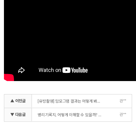
▲ 이전글
관**
[유방촬영] 맘모그램 결과는 어떻게 봐야 하나요? (치밀유방, 비대칭, 미세석회화)
▼ 다음글
관**
병리기록지, 어떻게 이해할 수 있을까? (유방암 치료 방침의 결정)