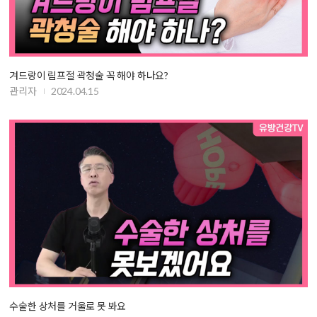
겨드랑이 림프절 곽청술 꼭 해야 하나요?
관리자
2024.04.15
수술한 상처를 거울로 못 봐요