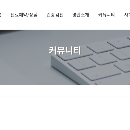
목
진료예약/상담
건강검진
병원소개
커뮤니티
사
커뮤니티