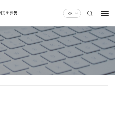
회공헌활동
KR