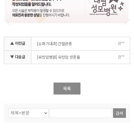
▲ 이전글
관**
[소화기내과] 간혈관종
▼ 다음글
관**
[유방암병원] 유방암 생존율
목록
검색