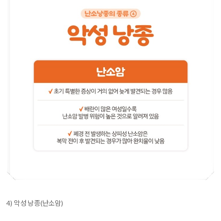
4)
악성 낭종(난소암)