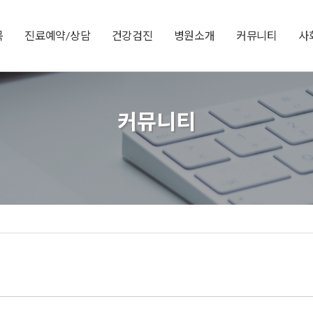
목
진료예약/상담
건강검진
병원소개
커뮤니티
사
커뮤니티