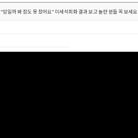
"암일까 봐 잠도 못 잤어요" 미세석회화 결과 보고 놀란 분들 꼭 보세요