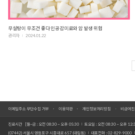
무설탕이 무조건 좋다 인공감미료와 암 발생 위험
관리자
2024.01.22
이메일주소 무단수집 거부
이용약관
개인정보처리방침
비급여진
진료시간
[월~금 : 오전 08:30 ~ 오후 05:30
토요일 : 오전 08:30 ~ 오후 12:
(07442) 서울시 영등포구 시흥대로 657 (대림동)
대표전화 : 02-829-9000