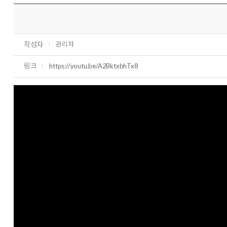
작성자
관리자
링크
https://youtu.be/A2BktxbhTx8