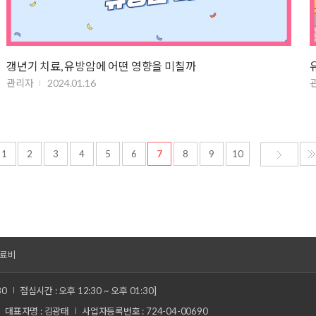
갱년기 치료, 유방암에 어떤 영향을 미칠까
관리자
2024.01.16
1
2
3
4
5
6
7
8
9
10
료비
30
점심시간 : 오후 12:30 ~ 오후 01:30]
대표자명 : 김광태
사업자등록번호 : 724-04-00690