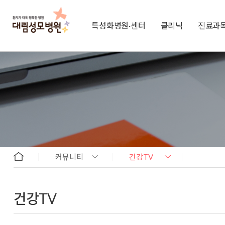
특성화병원·센터
클리닉
진료과
커뮤니티
건강TV
건강TV