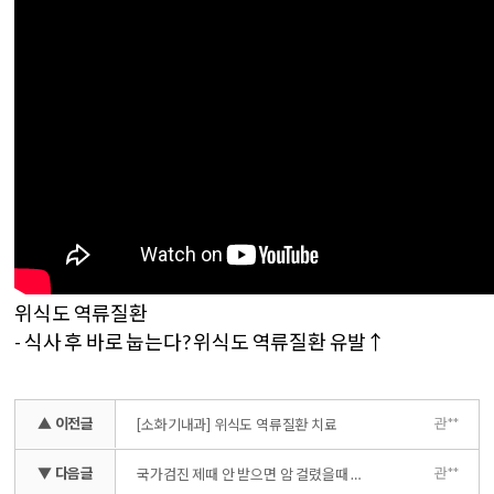
위식도 역류질환
- 식사 후 바로 눕는다? 위식도 역류질환 유발↑
▲ 이전글
관**
[소화기내과] 위식도 역류질환 치료
▼ 다음글
관**
국가검진 제때 안 받으면 암 걸렸을때 커버 안된다?!