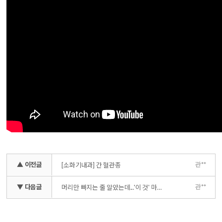
▲ 이전글
관**
[소화기내과] 간 혈관종
▼ 다음글
관**
머리만 빠지는 줄 알았는데...'이 것' 마저!!