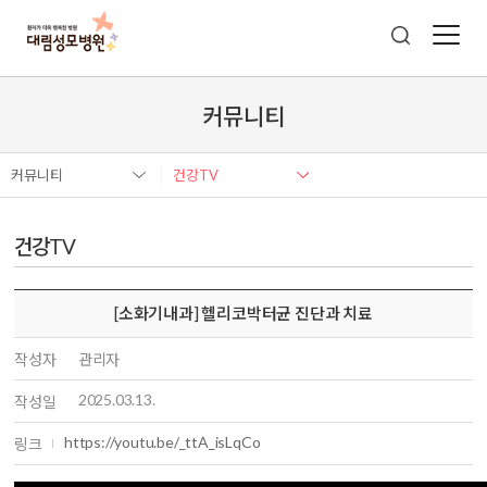
커뮤니티
커뮤니티
건강TV
건강TV
[소화기내과] 헬리코박터균 진단과 치료
작성자
관리자
2025.03.13.
작성일
https://youtu.be/_ttA_isLqCo
링크