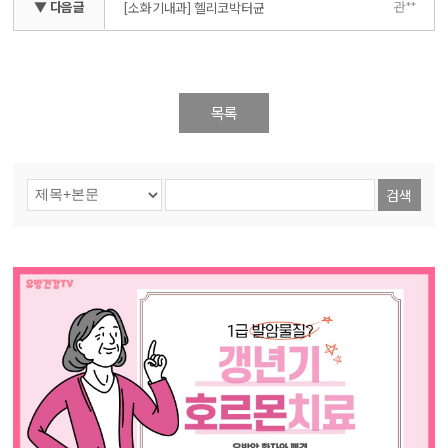
▼ 다음글
관**
[소화기내과] 헬리코박터균
목록
검색