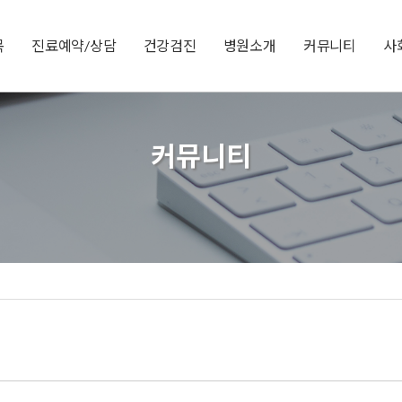
목
진료예약/상담
건강검진
병원소개
커뮤니티
사
커뮤니티