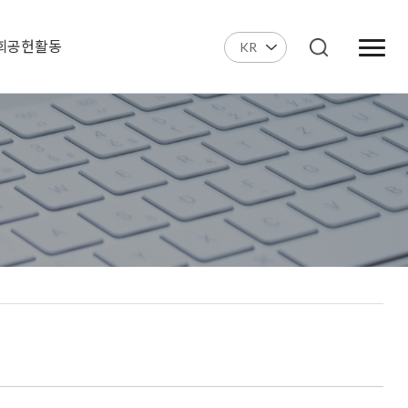
회공헌활동
KR