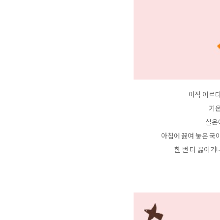
아직 이르다
기온
실온
아침에 끓여 놓은 국
한 번 더 끓이거