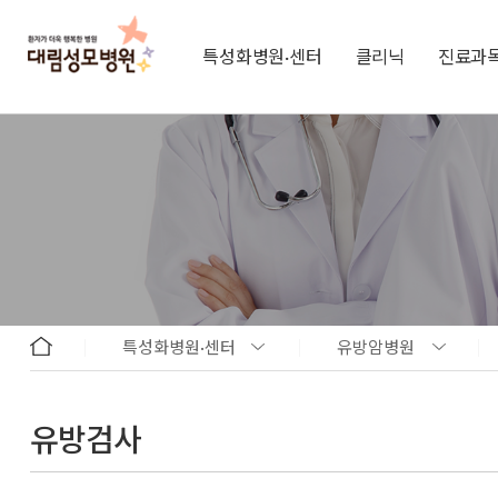
특성화병원·센터
클리닉
진료과
특성화병원·센터
유방암병원
유방검사