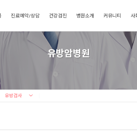
목
진료예약/상담
건강검진
병원소개
커뮤니티
사
유방암병원
유방검사