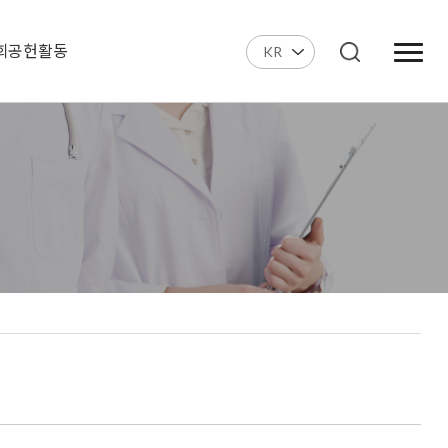
회공헌활동
KR