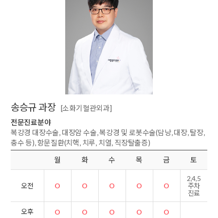
송승규 과장
[소화기혈관외과]
전문진료분야
복강경 대장수술, 대장암 수술, 복강경 및 로봇수술(담낭, 대장, 탈장,
충수 등), 항문질환(치핵, 치루, 치열, 직장탈출증)
월
화
수
목
금
토
2,4,5
O
O
O
O
O
오전
주차
진료
오후
O
O
O
O
O