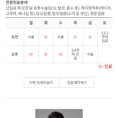
전문진료분야
단일공 복강경 및 로봇수술(담낭, 탈장, 충수 등), 하지정맥류(레이저,
고주파, 베나실 등), 담낭질환, 탈장질환(소아 및 성인), 항문질환
월
화
수
목
금
토
1,3,5
수술
O
수술
O
O
오전
주차
진료
2,4주
O
O
O
수술
오후
차 진
료
O : 진료
이력 자세히보기
진료예약하기