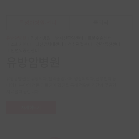
특성화병원·센터
클리닉
유방암병원
갑상선병원
방사선종양센터
로봇수술센터
소화기센터
뇌신경치매센터
척추관절센터
건강증진센터
암면역증진센터
유방암병원
.
유방암병원은 유방외과, 혈액종양내과, 영상의학과, 산부인과 등
갑
다양한 분야의 전문 의료진이 협진을 통해
정확한 진단과 맞춤형
검
치료를 제공합니다.
절
맞
자세히보기