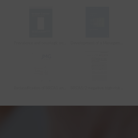
Prevalence and oncologic outcomes of BRCA 1/2 mutations in unselected triple-negative breast cancer patients in Korea
Development of a Management Algorithm for the Diagnosis of Cellular Fibroepithelial Lesions From Core Needle Biopsies
Reclassification of BRCA1 and BRCA2 variants of uncertain significance: a multifactorial analysis of multicentre prospective cohort
BRCA1/2-negative, high-risk breast cancers (BRCAX) for Asian women: genetic susceptibility loci and their potential impacts