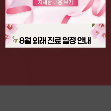
진료예약
온라인 상담
특성화센터
진료과목
서류발급
오시는길