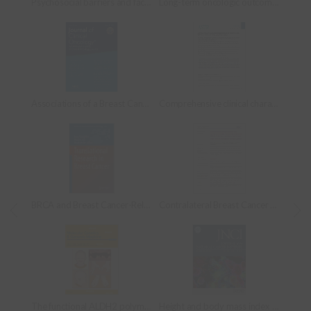
Psychosocial barriers and facilitators for cascade genetic testing in hereditary breast and ovarian cancer: a scoping review
Long-term oncologic outcomes of unselected triple-negative breast cancer patients according to BRCA1/2 mutations
Associations of a Breast Cancer Polygenic Risk Score With Tumor Characteristics and Survival
Comprehensive clinical characterization of patients with BRCA1: c.5017_5019del germline variant
BRCA and Breast Cancer-Related High-Penetrance Genes
Contralateral Breast Cancer and Ipsilateral Breast Tumor Recurrence in BRCA1/2 Carriers and Non-Carriers at High-Risk of Hereditary Breast Cancer
The functional ALDH2 polymorphism is associated with breast cancer risk: A pooled analysis from the Breast Cancer Association Consortium
Height and body mass index as Modifiers of breast cancer risk in BRCA1/2 mutation carriers: A Mendelian randomization study