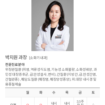
박지원 과장
[소화기내과]
전문진료분야
위장관질환 (위염, 역류성식도염, 기능성 소화불량, 소화성궤양, 과
민성 대장증후군, 급.만성설사, 변비), 간질환 (지방간, 급.만성간염,
간혈관종) , 췌담도질환 (췌장염, 췌장양성종양), 위.대장 내시경 및
용종절제술
월
화
수
목
금
토
3,5주
내시
내시
O
O
△
오전
차 진