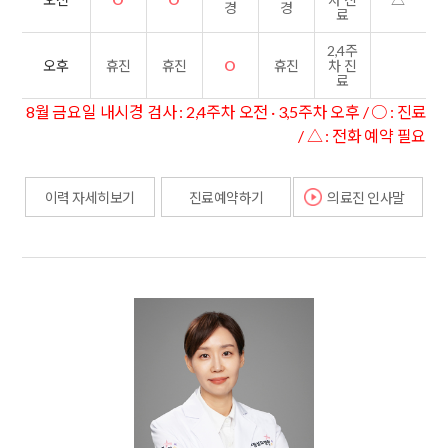
경
경
료
2,4주
휴진
휴진
O
휴진
오후
차 진
료
8월 금요일 내시경 검사 : 2,4주차 오전 · 3,5주차 오후 / ○ : 진료
/ △ : 전화 예약 필요
이력 자세히보기
진료예약하기
의료진 인사말