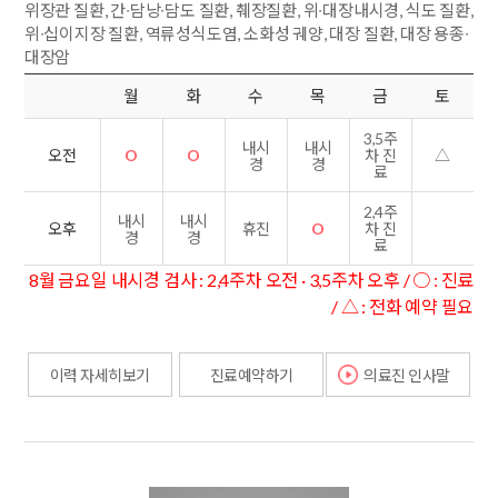
위장관 질환, 간∙담낭∙담도 질환, 췌장질환, 위∙대장내시경, 식도 질환,
위∙십이지장 질환, 역류성식도염, 소화성 궤양, 대장 질환, 대장 용종∙
대장암
월
화
수
목
금
토
3,5주
내시
내시
O
O
△
오전
차 진
경
경
료
2,4주
내시
내시
휴진
O
오후
차 진
경
경
료
8월 금요일 내시경 검사 : 2,4주차 오전 · 3,5주차 오후 / ○ : 진료
/ △ : 전화 예약 필요
이력 자세히보기
진료예약하기
의료진 인사말