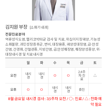
김지원 부장
[소화기내과]
전문진료분야
역류성식도염, 헬리코박터균 검사 및 치료, 위십이지장궤양, 기능성
소화불량, 과민성장증후군, 변비, 대장용종, 궤양성대장염, 급∙만성
간염, 간경화, 간혈관종, 지방간염, 급.만성췌장염, 췌장양성종양, 위∙
대장내시경 및 치료내시경
월
화
수
목
금
토
2,4주
내시
내시
O
O
△
오전
차 진
경
경
료
내시
내시
O
O
휴진
오후
경
경
8월 금요일 내시경 검사 : 3,5주차 오전 / ○ : 진료 / △ : 전화 예
약 필요