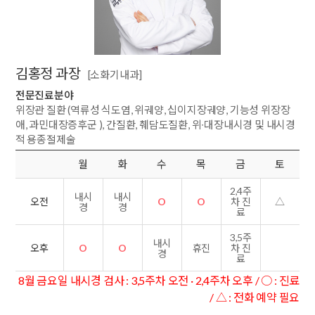
김홍정 과장
[소화기내과]
전문진료분야
위장관 질환 (역류성 식도염, 위궤양, 십이지장궤양, 기능성 위장장
애, 과민대장증후군 ), 간질환, 췌담도질환, 위∙대장내시경 및 내시경
적 용종절제술
월
화
수
목
금
토
2,4주
내시
내시
O
O
△
오전
차 진
경
경
료
3,5주
내시
O
O
휴진
오후
차 진
경
료
8월 금요일 내시경 검사 : 3,5주차 오전 · 2,4주차 오후 / ○ : 진료
/ △ : 전화 예약 필요