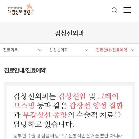
갑상선외과
진료과목
갑상선외과
진료안내/진료예약
진료안내/진료예약
갑상선외과는
갑상선암
및
그레이
브스병
등과 같은
갑상선 양성 질환
과
부갑상선 종양
의 수술적 치료를
담당하고 있습니다.
풍부한 수술 경험을 바탕으로 전통적인 절개술 뿐만 아니라