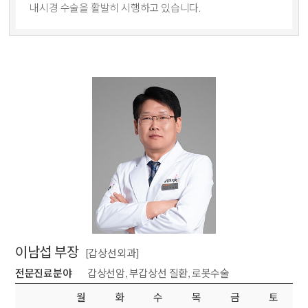
내시경 수술을 활발히 시행하고 있습니다.
이남섭 부장
[갑상선외과]
전문진료분야
갑상선암, 부갑상선 질환, 로봇수술
월
화
수
목
금
토