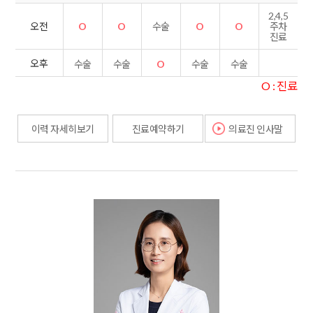
2,4,5
O
O
수술
O
O
오전
주차
진료
오후
수술
수술
O
수술
수술
O : 진료
이력 자세히보기
진료예약하기
의료진 인사말