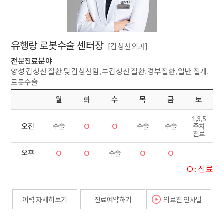
유행랑 로봇수술 센터장
[갑상선외과]
전문진료분야
양성 갑상선 질환 및 갑상선암, 부갑상선 질환, 경부질환, 일반 절개,
로봇수술
월
화
수
목
금
토
1,3,5
수술
O
O
수술
수술
오전
주차
진료
오후
O
O
수술
O
O
O : 진료
이력 자세히보기
진료예약하기
의료진 인사말