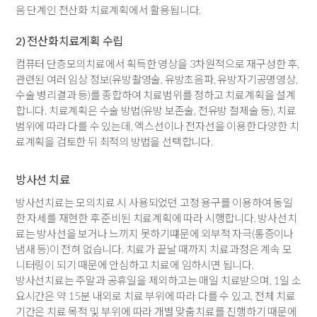
음 단계인 전산화 치료계획에서 활용됩니다.
2) 전산화치료계획 수립
컴퓨터 단층모의치료에서 획득한 영상을 3차원적으로 재구성한 후,
관련된 여러 임상 정보(유방촬영술, 유방초음파, 유방자기공명영상,
수술 병리결과 등)를 종합하여 치료범위를 정하고 치료계획을 설계
합니다. 치료계획은 수술 방법(유방 보존술, 전유방 절제술 등), 치료
범위에 따라 다를 수 있는데, 엑스선이나 전자선을 이용한 다양한 치
료계획을 검토한 뒤 최적의 방법을 선택합니다.
방사선 치료
방사선치료는 모의치료 시 사용되었던 고정 용구를 이용하여 동일
한 자세를 재현한 후 준비된 치료계획에 따라 시행합니다. 방사선치
료는 방사선을 보거나 느끼지 못하기떄문에 외부적 자극(통증이나
냄새 등)이 전혀 없습니다. 치료가 끝날 때까지 치료과정은 계속 모
니터링이 되기 때문에 안심하고 치료에 임하시면 됩니다.
방사선치료는 주말과 공휴일을 제외하고는 매일 치료받으며, 1일 소
요시간은 약 15분 내외로 치료 부위에 따라 다를 수 있고, 전체 치료
기간은 치료 목적 및 부위에 따라 개별 맞춤치료를 진행하기 때문에