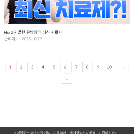
Her2 저발현 유방암의 최신 치료제
관리자
2025.10.29
1
2
3
4
5
6
7
8
9
10
이메일주소 무단수집 거부
이용약관
개인정보처리방침
비급여진료비