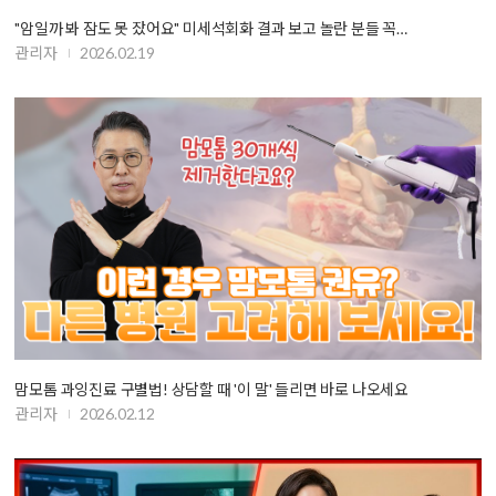
"암일까 봐 잠도 못 잤어요" 미세석회화 결과 보고 놀란 분들 꼭…
관리자
2026.02.19
맘모톰 과잉진료 구별법! 상담할 때 '이 말' 들리면 바로 나오세요
관리자
2026.02.12