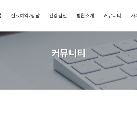
목
진료예약/상담
건강검진
병원소개
커뮤니티
사
커뮤니티