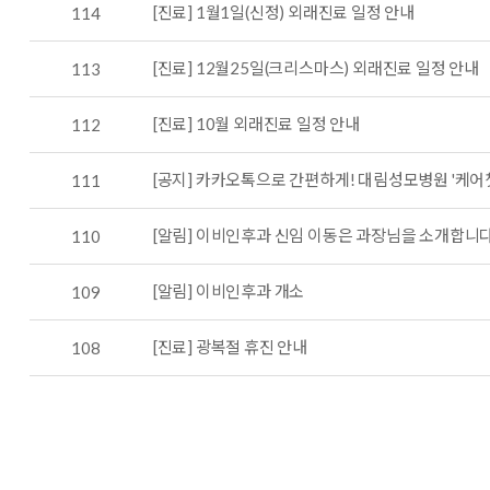
[진료] 1월1일(신정) 외래진료 일정 안내
114
[진료] 12월25일(크리스마스) 외래진료 일정 안내
113
[진료] 10월 외래진료 일정 안내
112
[공지] 카카오톡으로 간편하게! 대림성모병원 '케어
111
[알림] 이비인후과 신임 이동은 과장님을 소개합니
110
[알림] 이비인후과 개소
109
[진료] 광복절 휴진 안내
108