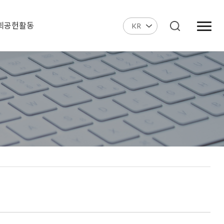
회공헌활동
KR