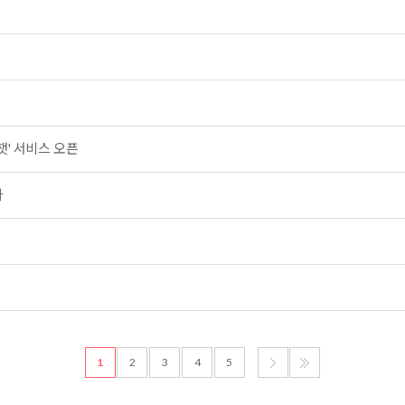
챗' 서비스 오픈
다
1
2
3
4
5