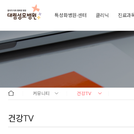
특성화병원·센터
클리닉
진료과
커뮤니티
건강TV
건강TV