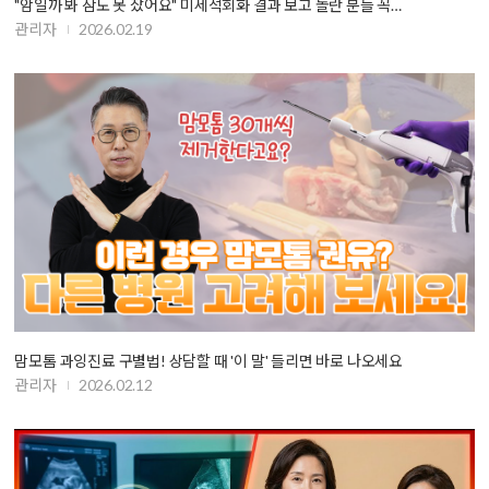
"암일까 봐 잠도 못 잤어요" 미세석회화 결과 보고 놀란 분들 꼭…
관리자
2026.02.19
맘모톰 과잉진료 구별법! 상담할 때 '이 말' 들리면 바로 나오세요
관리자
2026.02.12