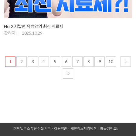
Her2 저발현 유방암의 최신 치료제
관리자
2025.10.29
1
2
3
4
5
6
7
8
9
10
이메일주소 무단수집 거부
이용약관
개인정보처리방침
비급여진료비