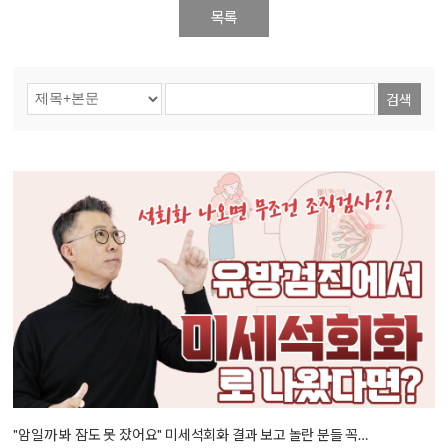
목록
검색
"암일까 봐 잠도 못 잤어요" 미세석회화 결과 보고 놀란 분들 꼭…