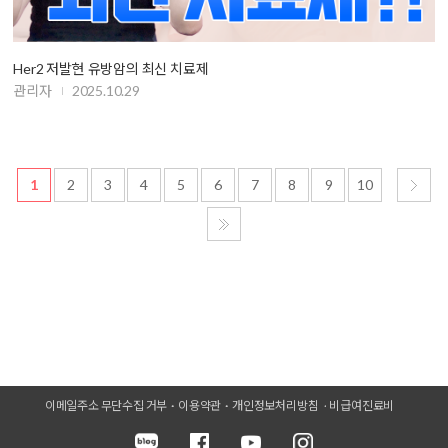
Her2 저발현 유방암의 최신 치료제
관리자
2025.10.29
1
2
3
4
5
6
7
8
9
10
이메일주소 무단수집 거부
이용약관
개인정보처리방침
비급여진료비