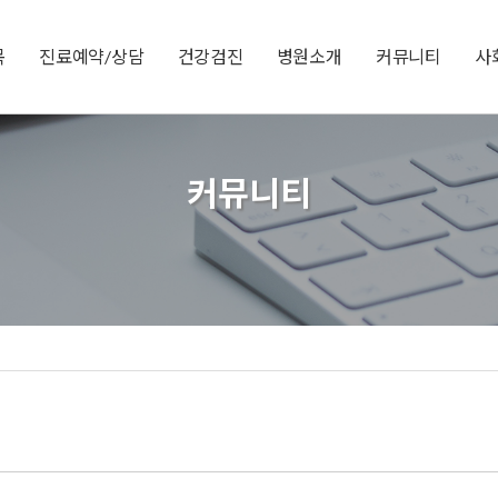
목
진료예약/상담
건강검진
병원소개
커뮤니티
사
커뮤니티