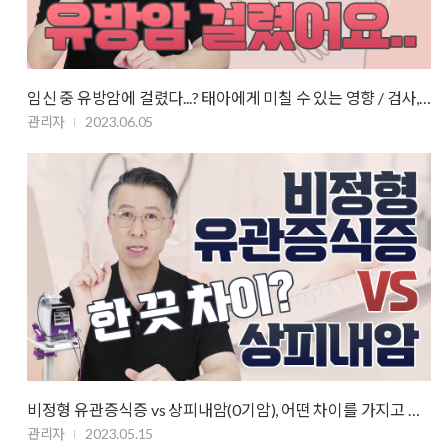
임신 중 유방암에 걸렸다...? 태아에게 미칠 수 있는 영향 / 검사, 치료 방…
관리자
2023.06.05
비정형 유관증식증 vs 상피내암(0기암), 어떤 차이를 가지고 있을까?
관리자
2023.05.15