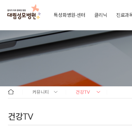
특성화병원·센터
클리닉
진료과
커뮤니티
건강TV
건강TV