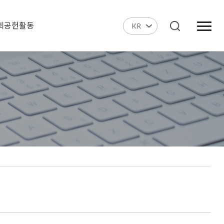
회공헌활동
KR