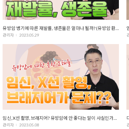
유방암 병기에 따른 재발률, 생존율은 얼마나 될까? (유방암 환자의 5년 생존…
관리자
2023.05.29
임신, X선 촬영, 브래지어? 유방암에 안 좋다는 말이 사실인가요 (유방암에 …
관리자
2023.05.08