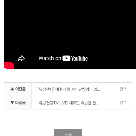
▲ 이전글
관**
[유방센터] 예후가 좋아진 유방암이 있다? '허투 양성 유방암'
▼ 다음글
관**
[유방건강TV LIVE] 대국민 유방암 건강 강좌 (feat.한국유방암학회)_대림성모병원 김성원 원장
목록