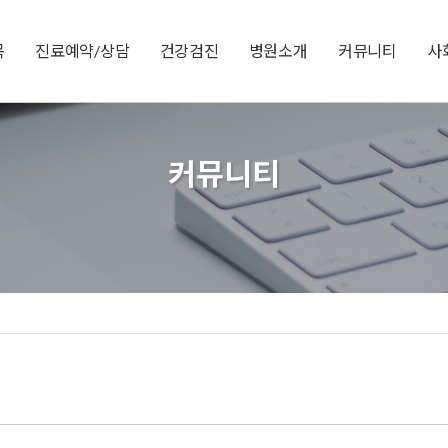
목
진료예약/상담
건강검진
병원소개
커뮤니티
사
커뮤니티