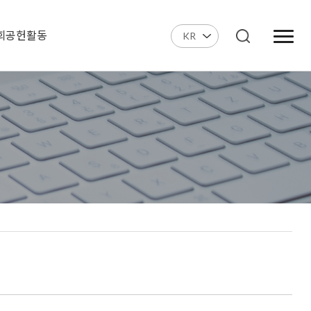
회공헌활동
KR