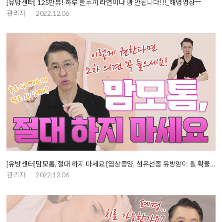
[유방센터] 125만뷰! 하루 한두끼 라면이나 빵 안됩니다!!!_해명영상ㅠ
관리자
2022.12.06
[유방센터]맘모톰, 절대 하지 마세요 [엽상종양, 섬유선종 유방암이 될 확률…
관리자
2022.12.06