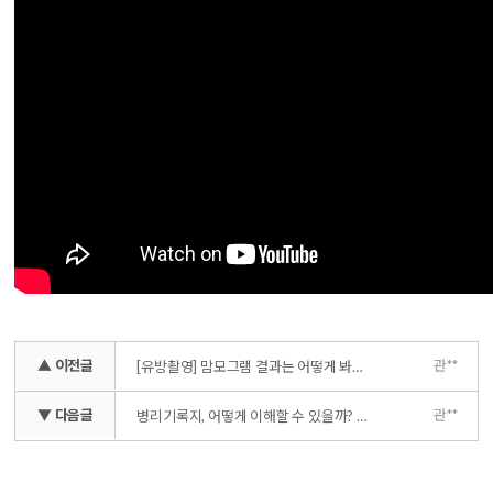
▲ 이전글
관**
[유방촬영] 맘모그램 결과는 어떻게 봐야 하나요? (치밀유방, 비대칭, 미세석회화)
▼ 다음글
관**
병리기록지, 어떻게 이해할 수 있을까? (유방암 치료 방침의 결정)