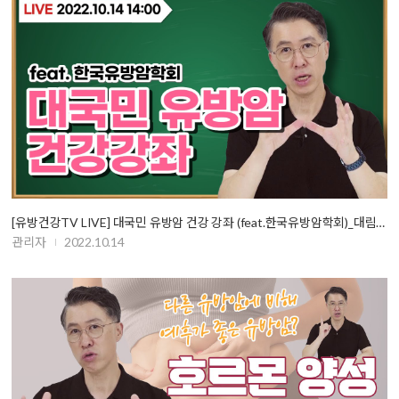
[유방건강TV LIVE] 대국민 유방암 건강 강좌 (feat.한국유방암학회)_대림성모…
관리자
2022.10.14