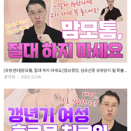
[유방센터]맘모톰, 절대 하지 마세요 [엽상종양, 섬유선종 유방암이 될 확률…
관리자
2022.12.06