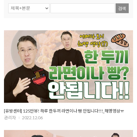
검색
[유방센터] 125만뷰! 하루 한두끼 라면이나 빵 안됩니다!!!_해명영상ㅠ
관리자
2022.12.06