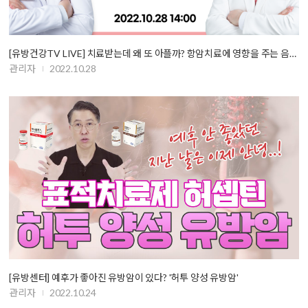
[유방건강TV LIVE] 치료받는데 왜 또 아플까? 항암치료에 영향을 주는 음…
관리자
2022.10.28
[유방센터] 예후가 좋아진 유방암이 있다? '허투 양성 유방암'
관리자
2022.10.24