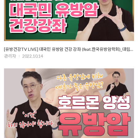
[유방건강TV LIVE] 대국민 유방암 건강 강좌 (feat.한국유방암학회)_대림성모…
관리자
2022.10.14