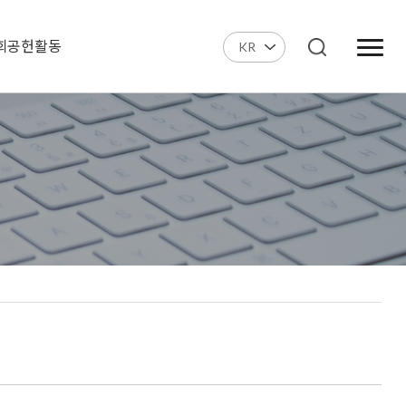
회공헌활동
KR