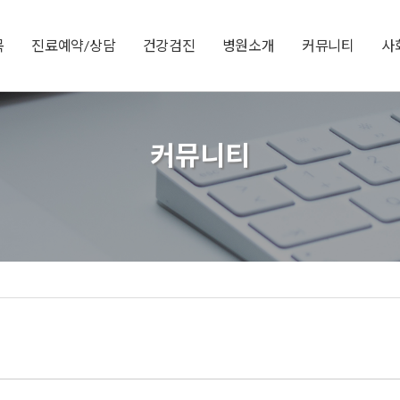
목
진료예약/상담
건강검진
병원소개
커뮤니티
사
커뮤니티